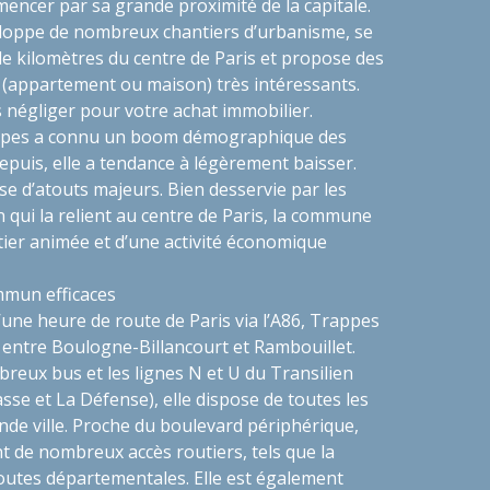
encer par sa grande proximité de la capitale.
loppe de nombreux chantiers d’urbanisme, se
de kilomètres du centre de Paris et propose des
 (appartement ou maison) très intéressants.
as négliger pour votre achat immobilier.
ppes a connu un boom démographique des
puis, elle a tendance à légèrement baisser.
ose d’atouts majeurs. Bien desservie par les
qui la relient au centre de Paris, la commune
rtier animée et d’une activité économique
mmun efficaces
’une heure de route de Paris via l’A86, Trappes
 entre Boulogne-Billancourt et Rambouillet.
reux bus et les lignes N et U du Transilien
se et La Défense), elle dispose de toutes les
de ville. Proche du boulevard périphérique,
t de nombreux accès routiers, tels que la
routes départementales. Elle est également