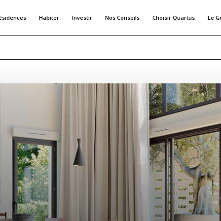
ésidences
Habiter
Investir
Nos Conseils
Choisir Quartus
Le G