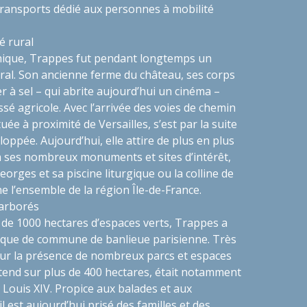
transports dédié aux personnes à mobilité
é rural
hique, Trappes fut pendant longtemps un
ral. Son ancienne ferme du château, ses corps
r à sel – qui abrite aujourd’hui un cinéma –
é agricole. Avec l’arrivée des voies de chemin
uée à proximité de Versailles, s’est par la suite
ppée. Aujourd’hui, elle attire de plus en plus
 à ses nombreux monuments et sites d’intérêt,
orges et sa piscine liturgique ou la colline de
e l’ensemble de la région Île-de-France.
 arborés
 de 1000 hectares d’espaces verts, Trappes a
ique de commune de banlieue parisienne. Très
sur la présence de nombreux parcs et espaces
’étend sur plus de 400 hectares, était notamment
e Louis XIV. Propice aux balades et aux
l est aujourd’hui prisé des familles et des