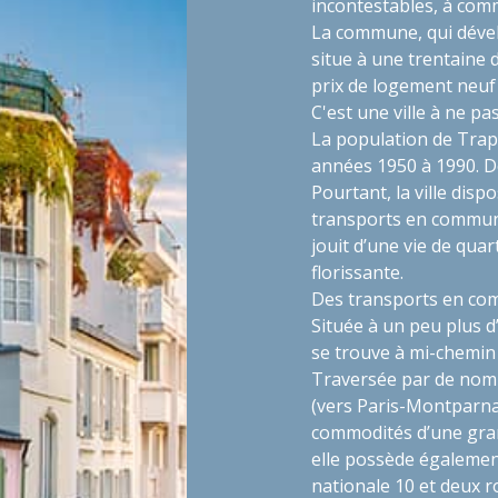
incontestables, à comm
La commune, qui déve
situe à une trentaine 
prix de logement neuf
C'est une ville à ne p
La population de Tra
années 1950 à 1990. De
Pourtant, la ville disp
transports en commun 
jouit d’une vie de qua
florissante.
Des transports en co
Située à un peu plus d
se trouve à mi-chemin
Traversée par de nomb
(vers Paris-Montparnas
commodités d’une gran
elle possède égalemen
nationale 10 et deux 