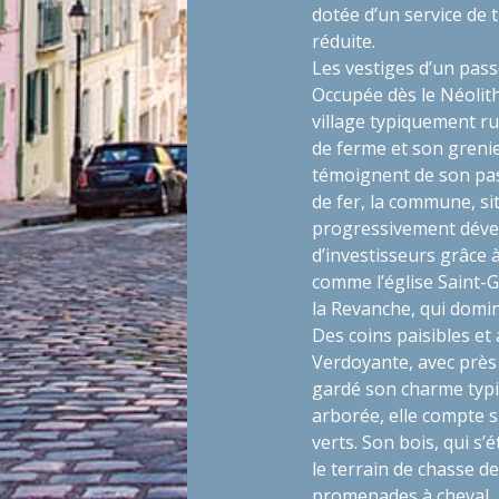
dotée d’un service de 
réduite.
Les vestiges d’un pass
Occupée dès le Néolit
village typiquement ru
de ferme et son grenie
témoignent de son pass
de fer, la commune, sit
progressivement dévelo
d’investisseurs grâce
comme l’église Saint-Ge
la Revanche, qui domin
Des coins paisibles et
Verdoyante, avec près
gardé son charme typ
arborée, elle compte 
verts. Son bois, qui s
le terrain de chasse d
promenades à cheval, i