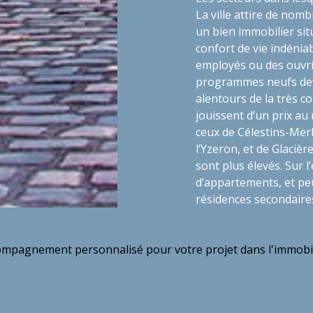
La ville attire de nom
un bien immobilier si
confort de vie indénia
employés ou des ouvrie
programmes neufs devro
alentours de la très 
jouissent d’un prix au
ceux de Célestins-Merlo
l’Yzeron, et de Glacièr
sont plus élevés. Sur
d’appartements, et pe
résidences secondaires
 l'investissement locatif
Votre agence Quartus à Lyon
compagnement personnalisé pour votre projet dans l'immobil
eurbanne
Immobilier neuf à Villefranche-sur-Saône
Immobilie
illon
Immobilier neuf à Vénissieux
Immobilier neuf à Tassin