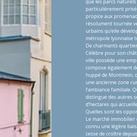
que les parcs naturels
particulièrement prisé
propice aux promenad
résolument tournée ve
urbains qu’elle dévelop
métropole lyonnaise 
De charmants quartier
Célèbre pour son châte
ville possède une emp
compose également de 
huppé de Montmein, qui
une ancienne zone rur
l’ambiance familiale. Q
distingue des autres s
d’hectares qui accueil
Quelles sont les oppor
Le marché immobilier d
connu une légère bais
cesse de croître depui