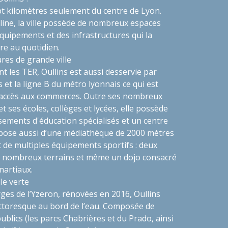
pt kilomètres seulement du centre de Lyon.
lline, la ville possède de nombreux espaces
équipements et des infrastructures qui la
re au quotidien.
es de grande ville
t les TER, Oullins est aussi desservie par
 et la ligne B du métro lyonnais ce qui est
'accès aux commerces. Outre ses nombreux
t ses écoles, collèges et lycées, elle possède
sements d'éducation spécialisés et un centre
dispose aussi d’une médiathèque de 2000 mètres
et de multiples équipements sportifs : deux
de nombreux terrains et même un dojo consacré
martiaux.
lle verte
ges de l’Yzeron, rénovées en 2016, Oullins
toresque au bord de l’eau. Composée de
ublics (les parcs Chabrières et du Prado, ainsi