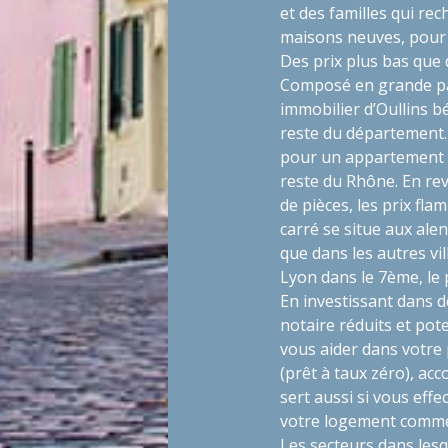
et des familles qui r
maisons neuves, pour
Des prix plus bas que
Composé en grande par
immobilier d’Oullins b
reste du département.
pour un appartement à
reste du Rhône. En rev
de pièces, les prix fl
carré se situe aux ale
que dans les autres vi
Lyon dans le 7ème, le 
En investissant dans d
notaire réduits et pot
vous aider dans votre p
(prêt à taux zéro), acc
sert aussi si vous eff
votre logement comm
Les secteurs dans lesq