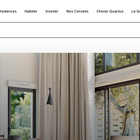
ésidences
Habiter
Investir
Nos Conseils
Choisir Quartus
Le G