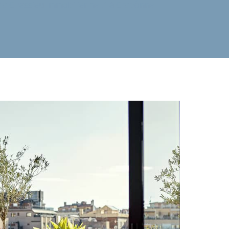
 à Chassieu
Immobilier neuf à Craponne