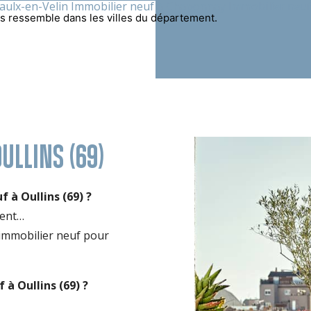
aulx-en-Velin
Immobilier neuf à Chaponnay
Immobilier neuf
s ressemble dans les villes du département.
ULLINS (69)
à Oullins (69) ?
ment…
 immobilier neuf
pour
à Oullins (69) ?