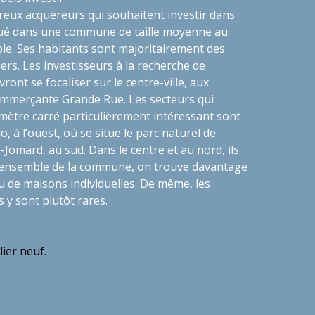
breux acquéreurs qui souhaitent investir dans
tué dans une commune de taille moyenne au
ble. Ses habitants sont majoritairement des
rs. Les investisseurs à la recherche de
nt se focaliser sur le centre-ville, aux
commerçante Grande Rue. Les secteurs qui
 mètre carré particulièrement intéressant sont
, à l’ouest, où se situe le parc naturel de
e-Jomard, au sud. Dans le centre et au nord, ils
 l’ensemble de la commune, on trouve davantage
u de maisons individuelles. De même, les
 y sont plutôt rares.
ier neuf.
r neuf à Saint-Priest
Immobilier neuf à Chessy
 la Demi-Lune
Immobilier neuf à Meyzieu