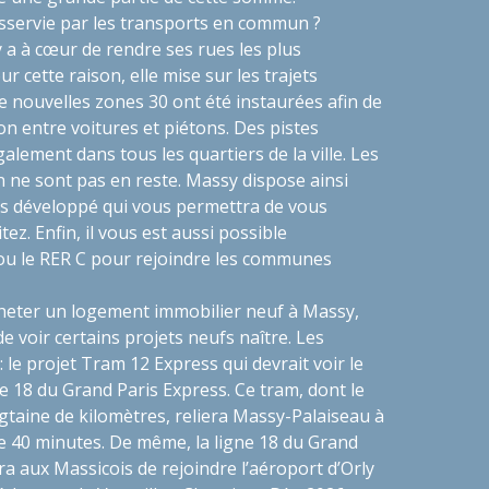
esservie par les transports en commun ?
 à cœur de rendre ses rues les plus
r cette raison, elle mise sur les trajets
e nouvelles zones 30 ont été instaurées afin de
on entre voitures et piétons. Des pistes
galement dans tous les quartiers de la ville. Les
ne sont pas en reste. Massy dispose ainsi
ès développé qui vous permettra de vous
ez. Enfin, il vous est aussi possible
ou le RER C pour rejoindre les communes
heter un logement immobilier neuf à Massy
,
e voir certains projets neufs naître. Les
 le projet Tram 12 Express qui devrait voir le
ne 18 du Grand Paris Express. Ce tram, dont le
ngtaine de kilomètres, reliera Massy-Palaiseau à
de 40 minutes. De même, la ligne 18 du Grand
a aux Massicois de rejoindre l’aéroport d’Orly