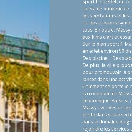
sportif. En effet, en ce
opéra de banlieue de F
les spectateurs et les
ou des concerts symph
tous. En outre, Massy
aux films d’art et essai
Sur le plan sportif, M
en effet environ 90 disp
Des piscines
Des sta
De plus, la ville prop
pour promouvoir la pr
lancer dans une activit
Comment se porte le m
La commune de Massy 
économique. Ainsi, si 
Massy avec des progra
poste dans votre secte
dans le domaine du gr
rejoindre les services d