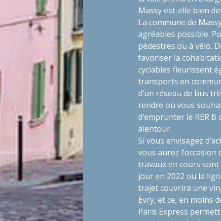
Massy est-elle bien d
La commune de Massy a
agréables possible. Pou
pédestres ou à vélo. D
favoriser la cohabitati
cyclables fleurissent é
transports en commun 
d’un réseau de bus tr
rendre où vous souhait
d’emprunter le RER B 
alentour.
Si vous envisagez d’
ac
vous aurez l’occasion d
travaux en cours sont :
jour en 2022 ou la lig
trajet couvrira une vi
Évry, et ce, en moins 
Paris Express permettr