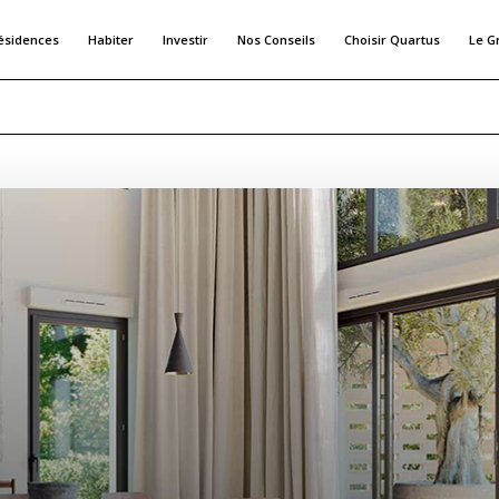
ésidences
Habiter
Investir
Nos Conseils
Choisir Quartus
Le G