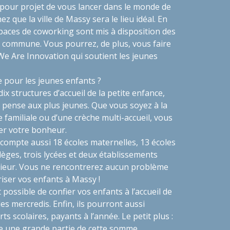
 pour projet de vous lancer dans le monde de
ez que la ville de Massy sera le lieu idéal. En
spaces de
coworking
sont mis à disposition des
 commune. Vous pourrez, de plus, vous faire
f We Are Innovation qui soutient les jeunes
 pour les jeunes enfants ?
ix structures d’accueil de la petite enfance,
i pense aux plus jeunes. Que vous soyez à la
 familiale ou d’une crèche multi-accueil, vous
ver votre bonheur.
compte aussi 18 écoles maternelles, 13 écoles
llèges, trois lycées et deux établissements
ieur. Vous ne rencontrerez aucun problème
riser vos enfants à Massy !
possible de confier vos enfants à l’accueil de
 les mercredis. Enfin, ils pourront aussi
ts scolaires, payants à l’année. Le petit plus :
ge une grande partie de cette somme.