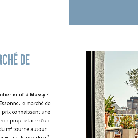
RCHÉ DE
ilier neuf à Massy
?
’Essonne, le marché de
s prix connaissent une
nir propriétaire d’un
 du m² tourne autour
maisons, le prix du m²