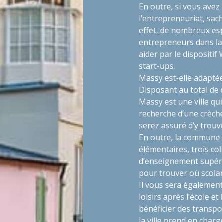
En outre, si vous avez
l’entrepreneuriat, sach
effet, de nombreux e
entrepreneurs dans la
aider par le dispositi
start-ups
.
Massy est-elle adaptée
Disposant au total de d
Massy est une ville qu
recherche d’une crèche
serez assuré d’y trou
En outre, la commune 
élémentaires, trois co
d’enseignement supér
pour trouver où scola
Il vous sera également 
loisirs après l’école et
bénéficier des transpor
la ville prend en char