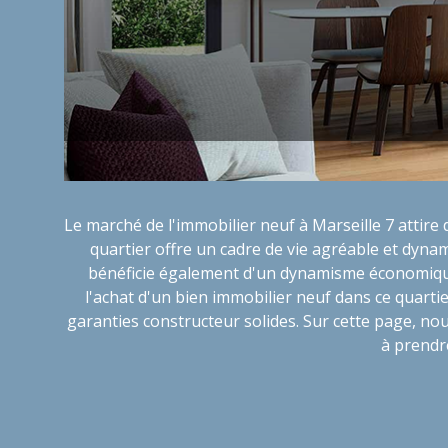
Le marché de l'immobilier neuf à Marseille 7 attire
quartier offre un cadre de vie agréable et dyna
bénéficie également d'un dynamisme économique e
l'achat d'un bien immobilier neuf dans ce quart
garanties constructeur solides. Sur cette page, nou
à prendr