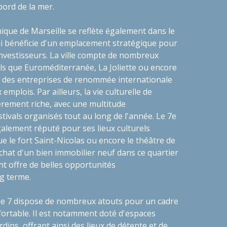
bord de la mer.
e et culturel de la ville
ue de Marseille se reflète également dans le
i bénéficie d'un emplacement stratégique pour
 investisseurs. La ville compte de nombreux
ls que Euroméditerranée, La Joliette ou encore
nt des entreprises de renommée internationale
mplois. Par ailleurs, la vie culturelle de
ièrement riche, avec une multitude
tivals organisés tout au long de l'année. Le 7e
alement réputé pour ses lieux culturels
e le fort Saint-Nicolas ou encore le théâtre de
achat d'un bien immobilier neuf dans ce quartier
t offre de belles opportunités
g terme.
le
lle 7 dispose de nombreux atouts pour un cadre
fortable. Il est notamment doté d'espaces
ardins, offrant ainsi des lieux de détente et de