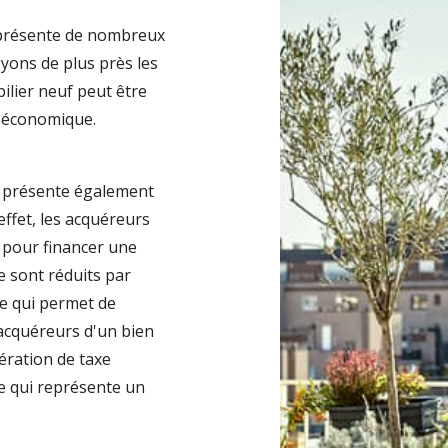
7 présente de nombreux
yons de plus près les
ilier neuf peut être
e économique.
 7 présente également
effet, les acquéreurs
, pour financer une
re sont réduits par
ce qui permet de
 acquéreurs d'un bien
ération de taxe
e qui représente un