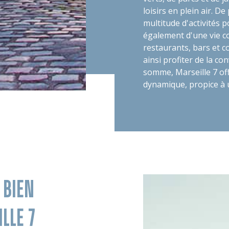
loisirs en plein air. D
multitude d'activités 
également d'une vie 
restaurants, bars et 
ainsi profiter de la conv
somme, Marseille 7 of
dynamique, propice à u
 BIEN
LLE 7