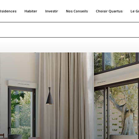
ésidences
Habiter
Investir
Nos Conseils
Choisir Quartus
Le G