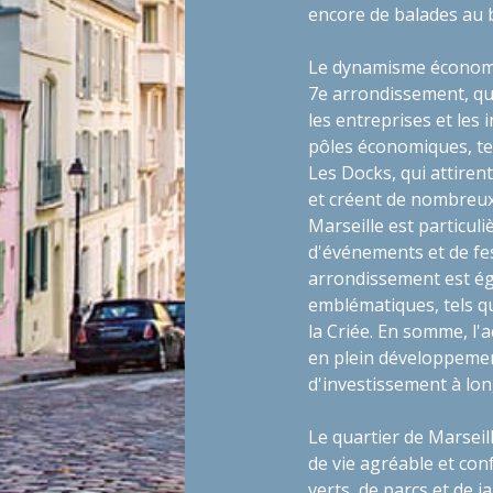
encore de balades au 
Le dynamisme économiqu
Le dynamisme économiq
7e arrondissement, qu
les entreprises et les
pôles économiques, te
Les Docks, qui attire
et créent de nombreux e
Marseille est particul
d'événements et de fes
arrondissement est ég
emblématiques, tels qu
la Criée. En somme, l'
en plein développemen
d'investissement à lon
Le cadre de vie agréab
Le quartier de Marsei
de vie agréable et con
verts, de parcs et de j