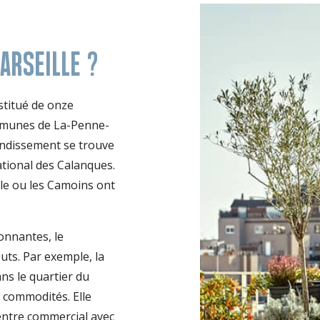
U
ARSEILLE ?
stitué de onze
ommunes de La-Penne-
ondissement se trouve
ational des Calanques.
lle ou les Camoins ont
onnantes, le
uts. Par exemple, la
ns le quartier du
commodités. Elle
entre commercial avec