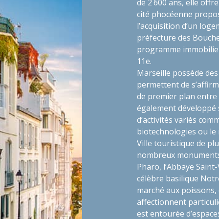
de 2 600 ans, elle offr
cité phocéenne propo
l’acquisition d’un loge
préfecture des Bouche
programme immobilier
11e.
Marseille possède des 
permettent de s’affir
de premier plan entre 
également développé 
d’activités variés comme
biotechnologies ou le
Ville touristique de pl
nombreux monuments o
Pharo, l’Abbaye Saint-
célèbre basilique Notr
marché aux poissons, e
affectionnent particu
est entourée d’espaces 