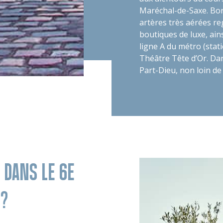
Maréchal-de-Saxe. Bo
artères très aérées 
boutiques de luxe, ain
ligne A du métro (stati
Théâtre Tête d’Or. Dan
Part-Dieu, non loin de
 DANS LE 6E
 ?