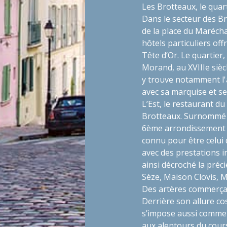
Les Brotteaux, le quar
Dans le secteur des B
de la place du Marécha
hôtels particuliers off
Tête d’Or. Le quartier,
Morand, au XVIIIe siècl
y trouve notamment l'
avec sa marquise et se
L’Est
, le restaurant du
Brotteaux. Surnommé « 
6ème arrondissement d
connu pour être celui qu
avec des prestations i
ainsi décroché la préci
Sèze, Maison Clovis, 
Des artères commerça
Derrière son allure co
s’impose aussi comme 
aux alentours du cours