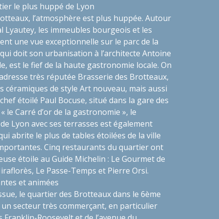
tier le plus huppé de Lyon
rotteaux, l’atmosphère est plus huppée. Autour
l Lyautey, les immeubles bourgeois et les
rent une vue exceptionnelle sur le parc de la
 qui doit son urbanisation à l’architecte Antoine
e, est le fief de la haute gastronomie locale. On
adresse très réputée
Brasserie des Brotteaux
,
s céramiques de style Art nouveau, mais aussi
 chef étoilé Paul Bocuse, situé dans la gare des
le Carré d’or de la gastronomie », le
e Lyon avec ses terrasses est également
i abrite le plus de tables étoilées de la ville
mportantes. Cinq restaurants du quartier ont
euse étoile au Guide Michelin :
Le Gourmet de
Miraflorès, Le Passe-Temps
et
Pierre Orsi.
ntes et animées
ssue, le quartier des Brotteaux dans le 6ème
un secteur très commerçant, en particulier
 Franklin-Roosevelt et de l’avenue du