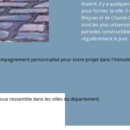
étaient, il y a quelque
pour former la ville. I
Meyran et de Chante-Ci
sont les plus urbanisé
parcelles constructibl
régulièrement le jour
 l'investissement locatif
Notre espace de vente à proximité
compagnement personnalisé pour votre projet dans l'immobil
essac
Immobilier neuf à Floirac
Immobilier neuf à Talence
I
r neuf au Bouscat
Immobilier neuf à Mérignac
Immobilier n
r neuf à Eysines
ous ressemble dans les villes du département.