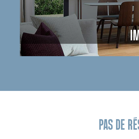
I
PAS DE R