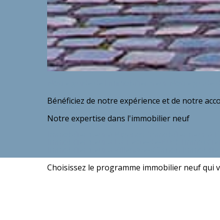
Notre guide de l'immobilier neuf
Notre guide de
Bénéficiez de notre expérience et de notre ac
Notre expertise dans l'immobilier neuf
Immobilier neuf à Biganos
Immobilier neuf à P
Immobilier neuf à La Teste-de-Buch
Immobilie
Immobilier neuf à Villenave-d’Ornon
Immobilie
Choisissez le programme immobilier neuf qui v