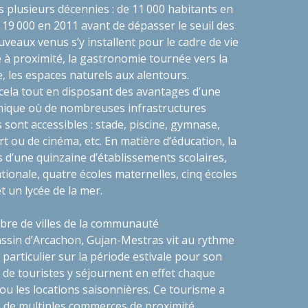
plusieurs décennies : de 11 000 habitants en
à 19 000 en 2011 avant de dépasser le seuil des
veaux venus s’y installent pour le cadre de vie
e à proximité, la gastronomie tournée vers la
re, les espaces naturels aux alentours.
t cela tout en disposant des avantages d’une
amique où de nombreuses infrastructures
s sont accessibles : stade, piscine, gymnase,
rt ou de cinéma, etc. En matière d’éducation, la
’une quinzaine d’établissements scolaires,
tionale, quatre écoles maternelles, cinq écoles
t un lycée de la mer.
e de villes de la communauté
ssin d’Arcachon, Gujan-Mestras vit au rythme
 particulier sur la période estivale pour son
s de touristes y séjournent en effet chaque
ou les locations saisonnières. Ce tourisme a
n de multiples commerces de proximité,