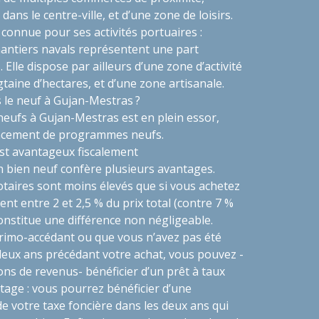
dans le centre-ville, et d’une zone de loisirs.
connue pour ses activités portuaires :
 chantiers navals représentent une part
Elle dispose par ailleurs d’une zone d’activité
aine d’hectares, et d’une zone artisanale.
s le neuf à Gujan-Mestras ?
neufs à Gujan-Mestras est en plein essor,
ncement de programmes neufs.
est avantageux fiscalement
n bien neuf confère plusieurs avantages.
notaires sont moins élevés que si vous achetez
èvent entre 2 et 2,5 % du prix total (contre 7 %
constitue une différence non négligeable.
primo-accédant ou que vous n’avez pas été
deux ans précédant votre achat, vous pouvez -
ons de revenus- bénéficier d’un prêt à taux
tage : vous pourrez bénéficier d’une
de votre taxe foncière dans les deux ans qui