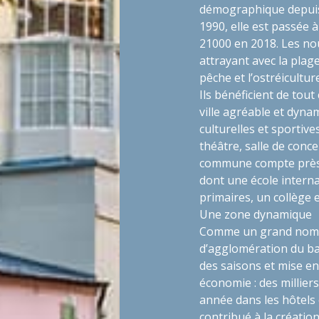
démographique depuis 
1990, elle est passée 
21000 en 2018. Les nou
attrayant avec la plag
pêche et l’ostréicultu
Ils bénéficient de tou
ville agréable et dyn
culturelles et sportive
théâtre, salle de conce
commune compte près d
dont une école interna
primaires, un collège e
Une zone dynamique
Comme un grand nombr
d’agglomération du ba
des saisons et mise en
économie : des millier
année dans les hôtels 
contribué à la créatio