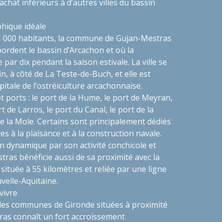
achat inférieurs à d’autres villes du bassin
phique idéale
1 000 habitants, la commune de Gujan-Mestras
 bordent le bassin d’Arcachon et où la
 par dix pendant la saison estivale. La ville se
n, à côté de La Teste-de-Buch, et elle est
tale de l’ostréiculture arcachonnaise.
ept ports : le port de la Hume, le port de Meyran,
rt de Larros, le port du Canal, le port de la
de la Mole. Certains sont principalement dédiés
res à la plaisance et à la construction navale.
on dynamique par son activité conchicole et
tras bénéficie aussi de sa proximité avec la
située à 55 kilomètres et reliée par une ligne
uvelle-Aquitaine.
 vivre
es communes de Gironde situées à proximité
ras connaît un fort accroissement