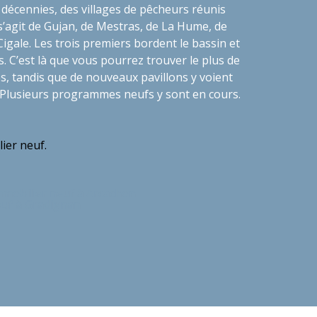
s décennies, des villages de pêcheurs réunis
l s’agit de Gujan, de Mestras, de La Hume, de
gale. Les trois premiers bordent le bassin et
s. C’est là que vous pourrez trouver le plus de
es, tandis que de nouveaux pavillons y voient
. Plusieurs programmes neufs y sont en cours.
ier neuf.
mmobilier neuf à Arcachon
euf à Gradignan