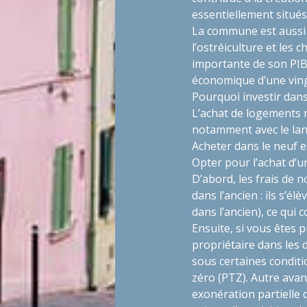
essentiellement situés 
La commune est aussi 
l’ostréiculture et les
importante de son PIB. 
économique d’une vingt
Pourquoi investir dan
L’achat de logements 
notamment avec le la
Acheter dans le neuf 
Opter pour l’achat d’u
D’abord, les frais de 
dans l’ancien : ils s’él
dans l’ancien), ce qui 
Ensuite, si vous êtes 
propriétaire dans les 
sous certaines conditi
zéro (PTZ). Autre avan
exonération partielle 