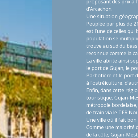
proposant des prix à l’
d’Arcachon.
Une situation géogra
Peuplée par plus de 2
est l’une de celles qui
population se multiplie
trouve au sud du bassi
reconnue comme la capi
La ville abrite ainsi s
le port de Gujan, le po
Barbotière et le port 
à l’ostréiculture, d’aut
Enfin, dans cette régi
touristique, Gujan-Mes
métropole bordelaise, 
de train via le TER No
Une ville où il fait bon
Comme une majorité d
de la côte, Gujan-Mest