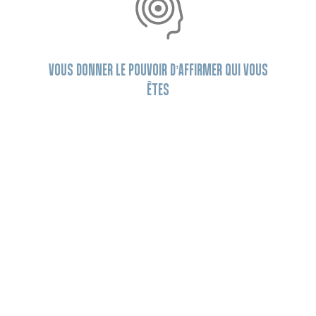
VOUS DONNER LE POUVOIR D’AFFIRMER QUI VOUS
ÊTES
Parce que chaque projet est différent et que
vous êtes unique, QUARTUS vous accompagne
de façon personnalisée tout au long de votre
projet immobilier.
PRENDRE SOIN DU VIVANT
La présence de la nature en ville ne se discute
pas. Qu’elle soit sur votre balcon ou en cœur
d’ilot, la biodiversité est un bien précieux qu’il faut
préserver et favoriser. C’est dans cette