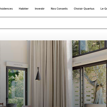
ésidences
Habiter
Investir
Nos Conseils
Choisir Quartus
Le G