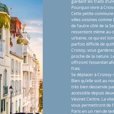
gardant les traits d’u
Pourquoi vivre à Crois
Cette petite commune
villes voisines comme
de l’autre côté de la S
ressentent même au-del
urbaine, ce qui est loi
parfois difficile de qu
Croissy, vous garderez
proche de la nature. 
offriront l’essentiel af
frais.
Se déplacer à Croissy
Bien qu’elle soit au no
très bien desservie pa
accessible depuis deux 
Vésinet Centre. La vite
vous permettront de fai
Paris en un rien de te