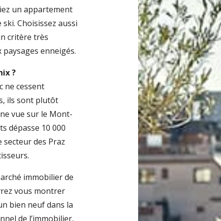
égiez un appartement
 ski. Choisissez aussi
n critère très
x paysages enneigés.
ix ?
c ne cessent
 ils sont plutôt
une vue sur le Mont-
nts dépasse 10 000
e secteur des Praz
tisseurs.
marché immobilier de
vrez vous montrer
un bien neuf dans la
onnel de l’immobilier,