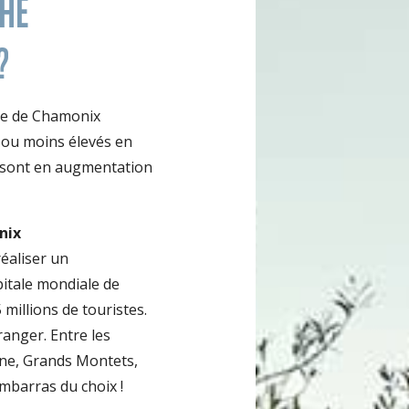
HÉ
?
lle de Chamonix
 ou moins élevés en
é sont en augmentation
onix
éaliser un
apitale mondiale de
5 millions de touristes.
tranger. Entre les
ine, Grands Montets,
embarras du choix !