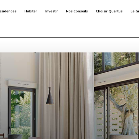
ésidences
Habiter
Investir
Nos Conseils
Choisir Quartus
Le G