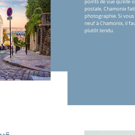
points de vue qu’elle 
postale, Chamonix fai
photographie. Si vous 
neuf à Chamonix, il fau
plutôt tendu.