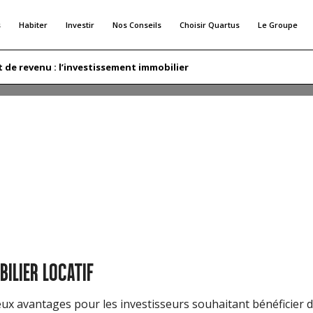
s
Habiter
Investir
Nos Conseils
Choisir Quartus
Le Groupe
VESTISSEMENT IMMOBILIER
de revenu : l’investissement immobilier
our les personnes cherchant à générer un complément de reve
revenus réguliers. Cependant, avant de se lancer dans un tel
locatif. Dans cet article, nous vous présenterons tout ce qu
ILIER LOCATIF
eux avantages pour les investisseurs souhaitant bénéficier