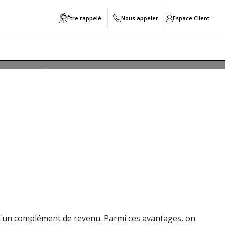
Être rappelé
Nous appeler
Espace Client
nu. En effet, l'immobilier locatif permet de se
 projet, il est important de comprendre les enjeux, les
e vous devez savoir sur l'investissement immobilier
 d'un complément de revenu. Parmi ces avantages, on