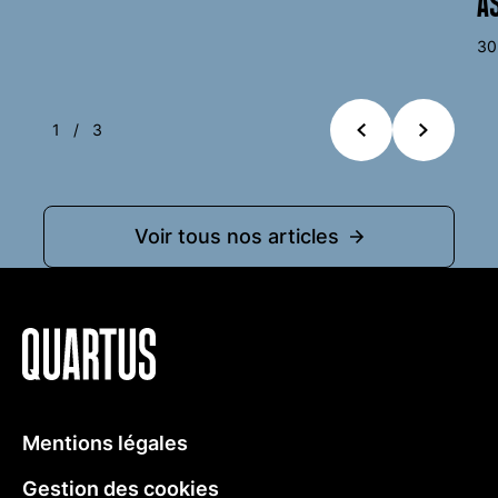
A
30
1
/
3
Précédent
Suivant
Voir tous nos articles
Quartus
Mentions légales
Gestion des cookies