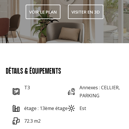
VOIR LE PLAN
VISITER EN 3D
DÉTAILS & ÉQUIPEMENTS
T3
Annexes : CELLIER,
PARKING
étage : 13ème étage
Est
72.3 m2