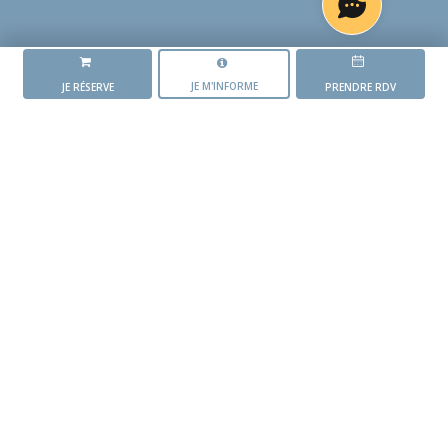
JE M'INFORME
JE RÉSERVE
PRENDRE RDV
LA RÉSIDENCE
ZÉPHYR
L'AVANCEMENT DU PROJET
Mise en vente du
programme
1 er trimestre 2025