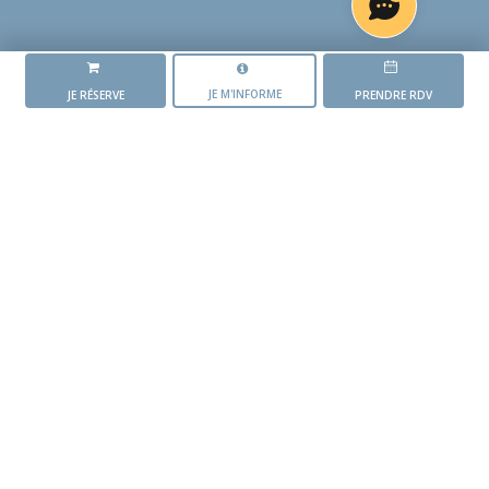
JE M'INFORME
JE RÉSERVE
PRENDRE RDV
LA RÉSIDENCE
ZÉPHYR
L'AVANCEMENT DU PROJET
Mise en vente du
programme
1 er trimestre 2025