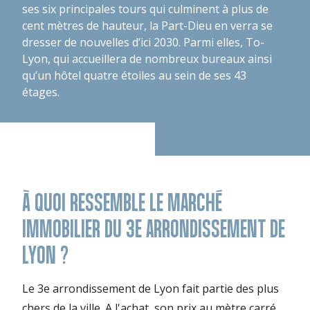
ses six principales tours qui culminent à plus de
cent mètres de hauteur, la Part-Dieu en verra se
dresser de nouvelles d’ici 2030. Parmi elles, To-
Lyon, qui accueillera de nombreux bureaux ainsi
qu’un hôtel quatre étoiles au sein de ses 43
étages.
À QUOI RESSEMBLE LE MARCHÉ
IMMOBILIER DU 3E ARRONDISSEMENT DE
LYON ?
Le 3e arrondissement de Lyon fait partie des plus
chers de la ville. A l'achat, son prix au mètre carré,