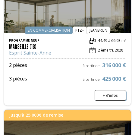
EN COMMERCIALISATION
PTZ+
JEANBRUN
44.49 à 66.93 m²
PROGRAMME NEUF
MARSEILLE (13)
2 ème tri. 2028
Esprit Sainte-Anne
316 000 €
2 pièces
à partir de
425 000 €
3 pièces
à partir de
+ d'infos
Jusqu'à 25 000€ de remise