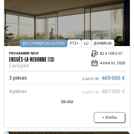
EN COMMERCIALISATION
PTZ+
LLI
JEANBRUN
82 à 109.3 m²
PROGRAMME NEUF
ENSUÈS-LA-REDONNE (13)
4 ème tri. 2028
Canopée
469 000 €
3 pièces
à partir de
487 000 €
4 pièces
à partir de
Voir plus
628 000 €
5 pièces
à partir de
+ d'infos