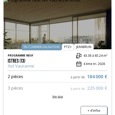
EN COMMERCIALISATION
PTZ+
JEANBRUN
43.38 à 85.24 m²
PROGRAMME NEUF
ISTRES (13)
4 ème tri. 2028
Ilot Vauranne
184 000 €
2 pièces
à partir de
225 000 €
3 pièces
à partir de
Voir plus
329 000 €
4 pièces
à partir de
+ d'infos