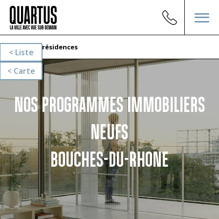
Nos résidences
Liste
Carte
NOS PROGRAMMES IMMOBILIERS
NEUFS
BOUCHES-DU-RHONE