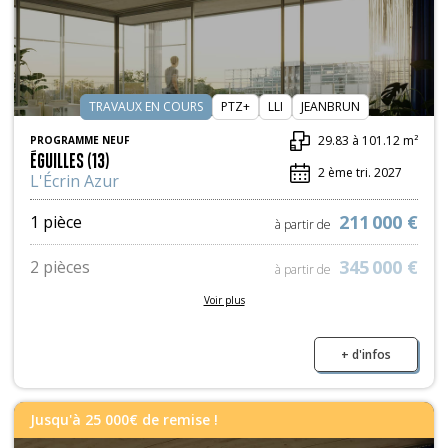
TRAVAUX EN COURS
PTZ+
LLI
JEANBRUN
29.83 à 101.12 m²
PROGRAMME NEUF
ÉGUILLES (13)
2 ème tri. 2027
L'Écrin Azur
211 000 €
1 pièce
à partir de
345 000 €
2 pièces
à partir de
Voir plus
466 000 €
3 pièces
à partir de
559 000 €
4 pièces
+ d'infos
à partir de
10 000 €
Parkings
à partir de
Jusqu'à 25 000€ de remise !