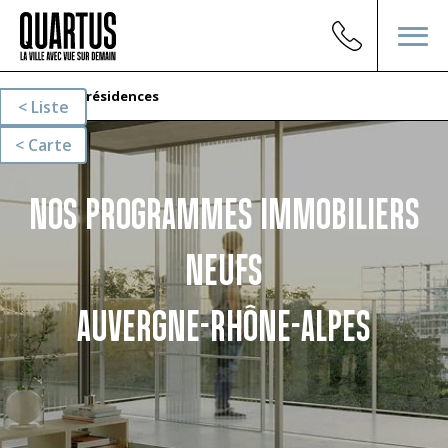
Nos résidences
Liste
Carte
NOS PROGRAMMES IMMOBILIERS
NEUFS
AUVERGNE-RHÔNE-ALPES