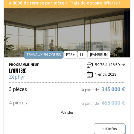
4 000€ de remise par pièce + Frais de notaire offerts !
TRAVAUX EN COURS
PTZ+
LLI
JEANBRUN
59.78 à 126.59 m²
PROGRAMME NEUF
LYON (69)
1 er tri. 2028
Zéphyr
345 000 €
3 pièces
à partir de
455 000 €
4 pièces
à partir de
Voir plus
612 000 €
5 pièces
à partir de
+ d'infos