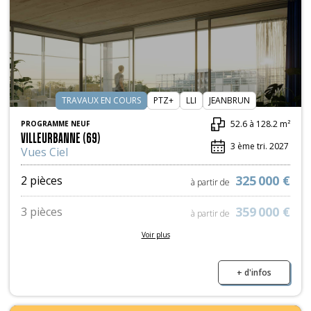
TRAVAUX EN COURS
PTZ+
LLI
JEANBRUN
52.6 à 128.2 m²
PROGRAMME NEUF
VILLEURBANNE (69)
3 ème tri. 2027
Vues Ciel
325 000 €
2 pièces
à partir de
359 000 €
3 pièces
à partir de
Voir plus
410 000 €
4 pièces
à partir de
530 000 €
5 pièces
+ d'infos
à partir de