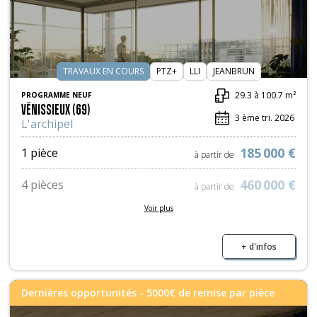
TRAVAUX EN COURS
PTZ+
LLI
JEANBRUN
29.3 à 100.7 m²
PROGRAMME NEUF
VÉNISSIEUX (69)
3 ème tri. 2026
L'archipel
185 000 €
1 pièce
à partir de
460 000 €
4 pièces
à partir de
Voir plus
399 000 €
5 pièces
à partir de
+ d'infos
Dernières opportunités - 5000€ de remise par pièce