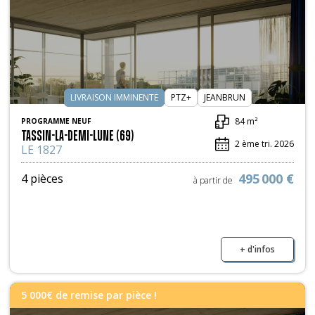
LIVRAISON IMMINENTE
PTZ+
JEANBRUN
84 m²
PROGRAMME NEUF
TASSIN-LA-DEMI-LUNE (69)
2 ème tri. 2026
LE 1827
495 000 €
4 pièces
à partir de
+ d'infos
5 000€ de remise par pièce !